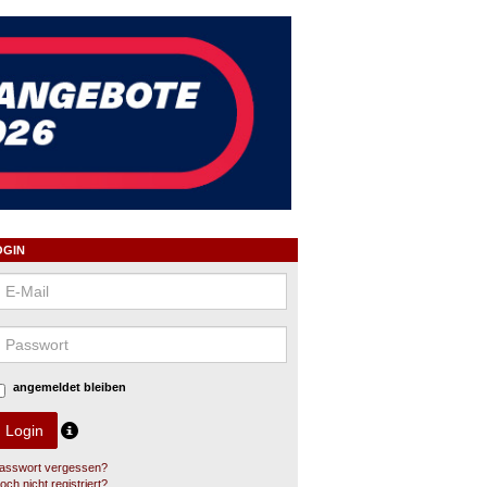
OGIN
angemeldet bleiben
asswort vergessen?
och nicht registriert?