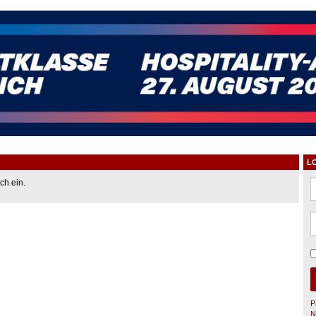
L
ch ein.
P
N